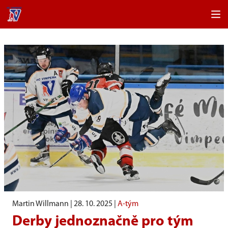
Martin Willmann |
28. 10. 2025
|
A-tým
Derby jednoznačně pro tým