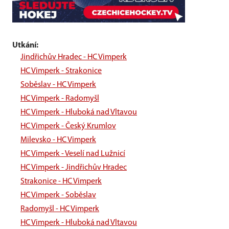
Utkání:
Jindřichův Hradec - HC Vimperk
HC Vimperk - Strakonice
Soběslav - HC Vimperk
HC Vimperk - Radomyšl
HC Vimperk - Hluboká nad Vltavou
HC Vimperk - Český Krumlov
Milevsko - HC Vimperk
HC Vimperk - Veselí nad Lužnicí
HC Vimperk - Jindřichův Hradec
Strakonice - HC Vimperk
HC Vimperk - Soběslav
Radomyšl - HC Vimperk
HC Vimperk - Hluboká nad Vltavou