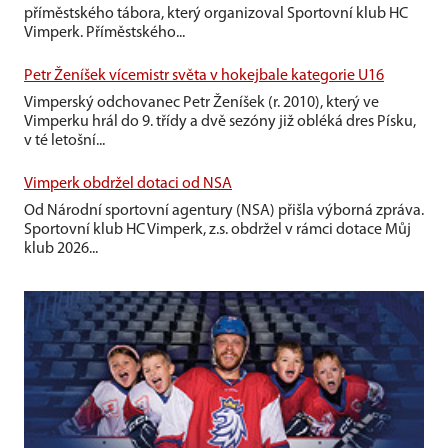
příměstského tábora, který organizoval Sportovní klub HC
Vimperk. Příměstského...
Petr Ženíšek vícemistr světa v hokejbale kategorie U16
Vimperský odchovanec Petr Ženíšek (r. 2010), který ve
Vimperku hrál do 9. třídy a dvě sezóny již obléká dres Písku,
v té letošní...
Vimperk obdržel dotaci od NSA
Od Národní sportovní agentury (NSA) přišla výborná zpráva.
Sportovní klub HC Vimperk, z.s. obdržel v rámci dotace Můj
klub 2026...