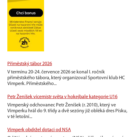
Příměstský tábor 2026
V termínu 20-24. července 2026 se konal I. ročník
příměstského tábora, který organizoval Sportovní klub HC
Vimperk. Příměstského...
Petr Ženíšek vícemistr světa v hokejbale kategorie U16
Vimperský odchovanec Petr Ženíšek (r. 2010), který ve
Vimperku hrál do 9. třídy a dvě sezóny již obléká dres Písku,
v té letošní...
Vimperk obdržel dotaci od NSA