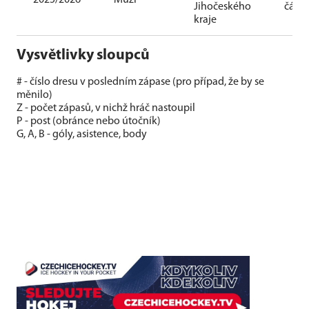
2025/2026
Muži
Jihočeského
část
kraje
Vysvětlivky sloupců
# - číslo dresu v posledním zápase (pro případ, že by se
měnilo)
Z - počet zápasů, v nichž hráč nastoupil
P - post (obránce nebo útočník)
G, A, B - góly, asistence, body