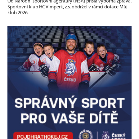
Od Národní sportovní agentury (NSA) přišla výborná zpráva.
Sportovní klub HC Vimperk, z.s. obdržel v rámci dotace Můj
klub 2026...