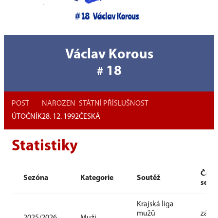
Václav Korous
18
#
POST
NAROZEN
STÁTNÍ PŘÍSLUŠNOST
ÚTOČNÍK
28. 12. 1992
ČESKÁ
Statistiky
Část
Sezóna
Kategorie
Soutěž
sezó
Krajská liga
mužů
zákla