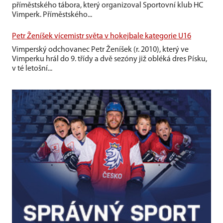
příměstského tábora, který organizoval Sportovní klub HC
Vimperk. Příměstského...
Petr Ženíšek vícemistr světa v hokejbale kategorie U16
Vimperský odchovanec Petr Ženíšek (r. 2010), který ve
Vimperku hrál do 9. třídy a dvě sezóny již obléká dres Písku,
v té letošní...