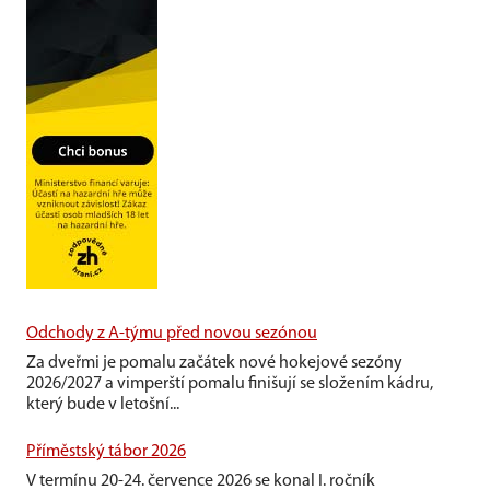
Odchody z A-týmu před novou sezónou
Za dveřmi je pomalu začátek nové hokejové sezóny
2026/2027 a vimperští pomalu finišují se složením kádru,
který bude v letošní...
Příměstský tábor 2026
V termínu 20-24. července 2026 se konal I. ročník