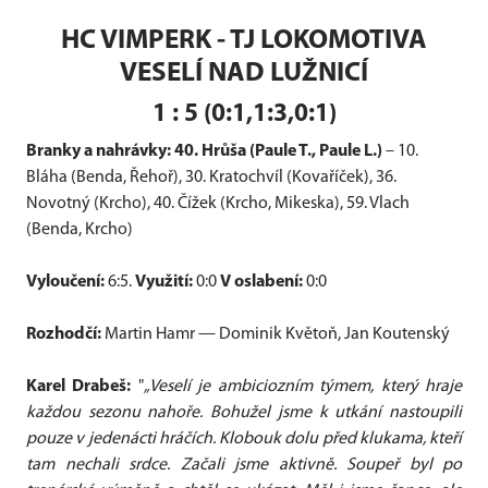
HC VIMPERK - TJ LOKOMOTIVA
VESELÍ NAD LUŽNICÍ
1 : 5 (0:1,1:3,0:1)
Branky a nahrávky:
40. Hrůša (Paule T., Paule L.)
– 10.
Bláha (Benda, Řehoř), 30. Kratochvíl (Kovaříček), 36.
Novotný (Krcho), 40. Čížek (Krcho, Mikeska), 59. Vlach
(Benda, Krcho)
Vyloučení:
6:5.
Využití:
0:0
V oslabení:
0:0
Rozhodčí:
Martin Hamr — Dominik Květoň, Jan Koutenský
Karel Drabeš:
"
„Veselí je ambiciozním týmem, který hraje
každou sezonu nahoře. Bohužel jsme k utkání nastoupili
pouze v jedenácti hráčích. Klobouk dolu před klukama, kteří
tam nechali srdce. Začali jsme aktivně. Soupeř byl po