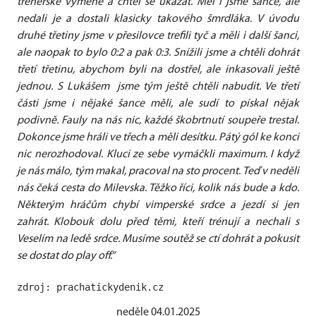
trenérské výměně a chtěl se ukázat. Měl i jsme šance, ale
nedali je a dostali klasicky takového šmrdláka. V úvodu
druhé třetiny jsme v přesilovce trefili tyč a měli i další šanci,
ale naopak to bylo 0:2 a pak 0:3. Snížili jsme a chtěli dohrát
třetí třetinu, abychom byli na dostřel, ale inkasovali ještě
jednou. S Lukášem jsme tým ještě chtěli nabudit. Ve třetí
části jsme i nějaké šance měli, ale sudí to pískal nějak
podivně. Fauly na nás nic, každé škobrtnutí soupeře trestal.
Dokonce jsme hráli ve třech a měli desítku. Pátý gól ke konci
nic nerozhodoval. Kluci ze sebe vymáčkli maximum. I když
je nás málo, tým makal, pracoval na sto procent. Teď v neděli
nás čeká cesta do Milevska. Těžko říci, kolik nás bude a kdo.
Některým hráčům chybí vimperské srdce a jezdí si jen
zahrát. Klobouk dolu před těmi, kteří trénují a nechali s
Veselím na ledě srdce. Musíme soutěž se ctí dohrát a pokusit
se dostat do play off.“
zdroj: prachatickydenik.cz
neděle 04.01.2025