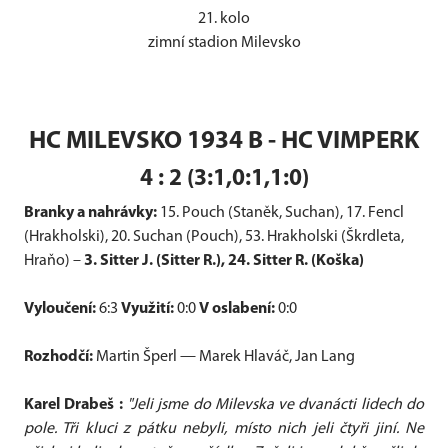
21. kolo
zimní stadion Milevsko
HC MILEVSKO 1934 B - HC VIMPERK
4 : 2 (3:1,0:1,1:0)
Branky a nahrávky:
15. Pouch (Staněk, Suchan), 17. Fencl
(Hrakholski), 20. Suchan (Pouch), 53. Hrakholski (Škrdleta,
Hraňo) –
3. Sitter J. (Sitter R.), 24. Sitter R. (Koška)
Vyloučení:
6:3
Využití:
0:0
V oslabení:
0:0
Rozhodčí:
Martin Šperl — Marek Hlaváč, Jan Lang
Karel Drabeš :
"Jeli jsme do Milevska ve dvanácti lidech do
pole. Tři kluci z pátku nebyli, místo nich jeli čtyři jiní. Ne