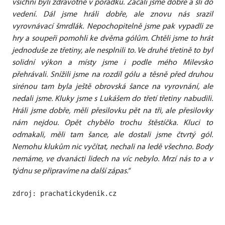
všichni byli zdravotně v pořádku. Začali jsme dobře a šli do
vedení. Dál jsme hráli dobře, ale znovu nás srazil
vyrovnávací šmrdlák. Nepochopitelně jsme pak vypadli ze
hry a soupeři pomohli ke dvěma gólům. Chtěli jsme to hrát
jednoduše ze třetiny, ale nesplnili to. Ve druhé třetině to byl
solidní výkon a místy jsme i podle mého Milevsko
přehrávali. Snížili jsme na rozdíl gólu a těsně před druhou
sirénou tam byla ještě obrovská šance na vyrovnání, ale
nedali jsme. Kluky jsme s Lukášem do třetí třetiny nabudili.
Hráli jsme dobře, měli přesilovku pět na tři, ale přesilovky
nám nejdou. Opět chybělo trochu štěstíčka. Kluci to
odmakali, měli tam šance, ale dostali jsme čtvrtý gól.
Nemohu klukům nic vyčítat, nechali na ledě všechno. Body
nemáme, ve dvanácti lidech na víc nebylo. Mrzí nás to a v
týdnu se připravíme na další zápas.“
zdroj: prachatickydenik.cz