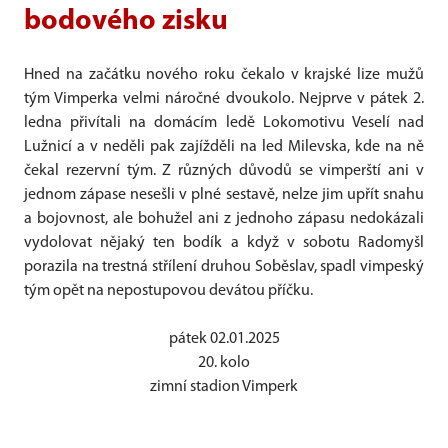
bodového zisku
Hned na začátku nového roku čekalo v krajské lize mužů
tým Vimperka velmi náročné dvoukolo. Nejprve v pátek 2.
ledna přivítali na domácím ledě Lokomotivu Veselí nad
Lužnicí a v neděli pak zajížděli na led Milevska, kde na ně
čekal rezervní tým. Z různých důvodů se vimperští ani v
jednom zápase nesešli v plné sestavě, nelze jim upřít snahu
a bojovnost, ale bohužel ani z jednoho zápasu nedokázali
vydolovat nějaký ten bodík a když v sobotu Radomyšl
porazila na trestná střílení druhou Soběslav, spadl vimpeský
tým opět na nepostupovou devátou příčku.
pátek 02.01.2025
20. kolo
zimní stadion Vimperk