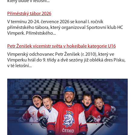
který bude v letošní...
Příměstský tábor 2026
V termínu 20-24. července 2026 se konal I. ročník
příměstského tábora, který organizoval Sportovní klub HC
Vimperk. Příměstského...
Petr Ženíšek vícemistr světa v hokejbale kategorie U16
Vimperský odchovanec Petr Ženíšek (r. 2010), který ve
Vimperku hrál do 9. třídy a dvě sezóny již obléká dres Písku,
v té letošní...