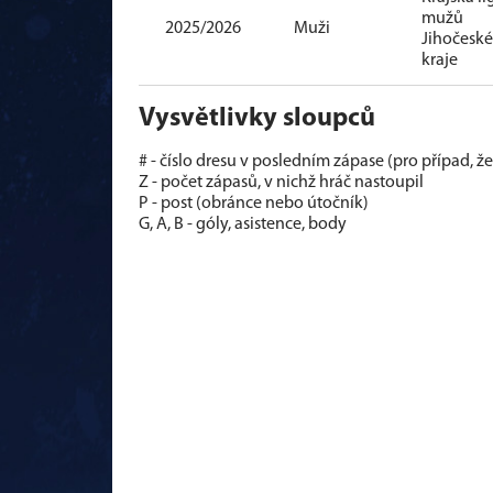
mužů
2025/2026
Muži
Jihočesk
kraje
Vysvětlivky sloupců
# - číslo dresu v posledním zápase (pro případ, ž
Z - počet zápasů, v nichž hráč nastoupil
P - post (obránce nebo útočník)
G, A, B - góly, asistence, body