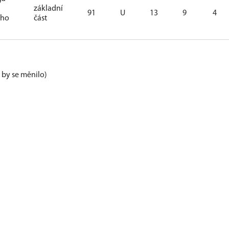
základní
91
U
13
9
4
ého
část
e by se měnilo)