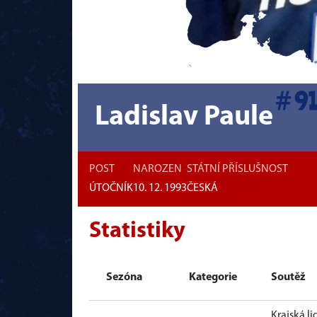
Ladislav Paule
POST
NAROZEN
STÁTNÍ PŘÍSLUŠNOST
ÚTOČNÍK
10. 12. 1993
ČESKÁ
Statistiky
Sezóna
Kategorie
Soutěž
Krajská li