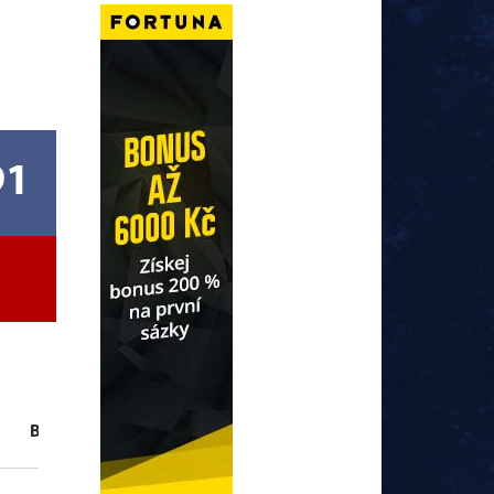
91
B
+
-
+/-
TM
2