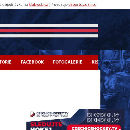
 a objednávka na
klubweb.cz
| Provozuje
eSports.cz, s.r.o.
TORIE
FACEBOOK
FOTOGALERIE
KIS