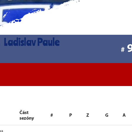
#
Část
#
P
Z
G
A
sezóny
ga