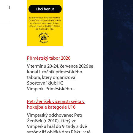
13
0
0
0
20
5
Příměstský tábor 2026
V termínu 20-24. července 2026 se
konal I. ročník příměstského
tábora, který organizoval
Sportovní klub HC
Vimperk. Příměstského...
Petr Ženíšek vícemistr světa v
hokejbale kategorie U16
Vimperský odchovanec Petr
Ženíšek (r. 2010), který ve
Vimperku hrál do 9. třídy a dvě
sezóny již obléká dres Písku, v té