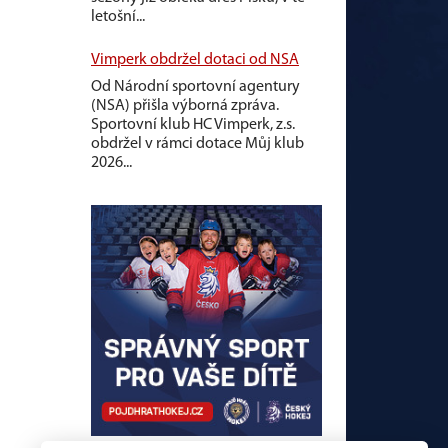
letošní...
Vimperk obdržel dotaci od NSA
Od Národní sportovní agentury
(NSA) přišla výborná zpráva.
Sportovní klub HC Vimperk, z.s.
obdržel v rámci dotace Můj klub
2026...