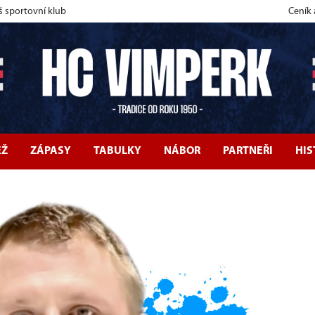
š sportovní klub
Ceník
EŽ
ZÁPASY
TABULKY
NÁBOR
PARTNEŘI
HIS