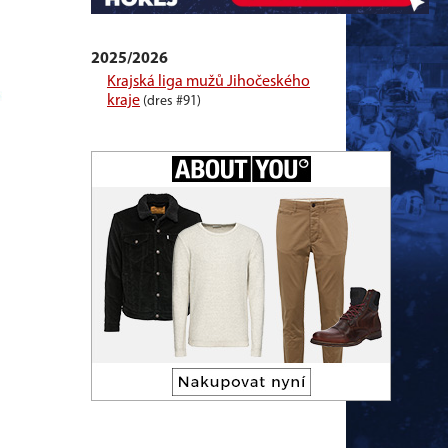
2025/2026
Krajská liga mužů Jihočeského
kraje
(dres #91)