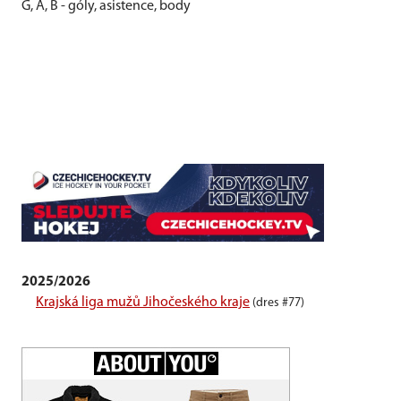
G, A, B - góly, asistence, body
2025/2026
Krajská liga mužů Jihočeského kraje
(dres #77)