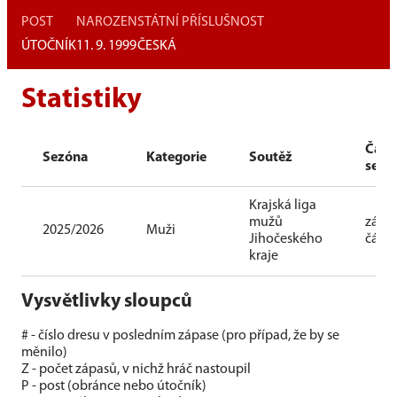
POST
NAROZEN
STÁTNÍ PŘÍSLUŠNOST
ÚTOČNÍK
11. 9. 1999
ČESKÁ
Statistiky
Část
Sezóna
Kategorie
Soutěž
sezó
Krajská liga
mužů
zákla
2025/2026
Muži
Jihočeského
část
kraje
Vysvětlivky sloupců
# - číslo dresu v posledním zápase (pro případ, že by se
měnilo)
Z - počet zápasů, v nichž hráč nastoupil
P - post (obránce nebo útočník)