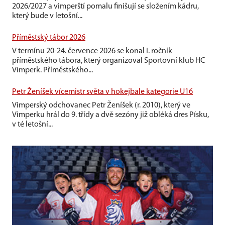
2026/2027 a vimperští pomalu finišují se složením kádru,
který bude v letošní...
Příměstský tábor 2026
V termínu 20-24. července 2026 se konal I. ročník
příměstského tábora, který organizoval Sportovní klub HC
Vimperk. Příměstského...
Petr Ženíšek vícemistr světa v hokejbale kategorie U16
Vimperský odchovanec Petr Ženíšek (r. 2010), který ve
Vimperku hrál do 9. třídy a dvě sezóny již obléká dres Písku,
v té letošní...