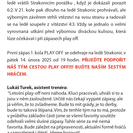
ledě vrátili Strakonicím porážku , když je dokázali porazit
6:2. V 21. kole pak dlouho na ledě Strakonic prohrávali, ale
výborným závěrem strhli vtězství na svou stranu a radovali
se na ledě soupeře z vítězství 4:3. Vždy se jednalo o velmi
vyrovnaná utkání před výbornou diváckou kulisou, která
lůze očekávat i při zápasech play off.
První zápas 1. kola PLAY OFF se odehraje na ledě Strakonic v
pátek 14. února 2025 od 19 hodin.
PŘIJEĎTE PODPOŘIT
NÁŠ TÝM CESTOU PLAY OFF!!!! BUĎTE NAŠÍM ŠESTÝM
HRÁČEM.
Lukáš Turek, asistent trenéra:
“Letošní play-off není náhoda. Kluci pracovali, uhráli si to a
jsou v něm zaslouženě. Určitě nás čekají vypjaté zápasy, ale
já věřím, že to zvládneme. Bude to mít grády, je to derby,
bude to taková štípaná. Vím, že tenhle tým na to má, protože
v průběhu základní části jsme se všemi favority soutěže
odehráli velmi slušné zápasy. Tahle série za mě nemá
favorita. Bude záležet na připravenosti, aktuální formě hráčů