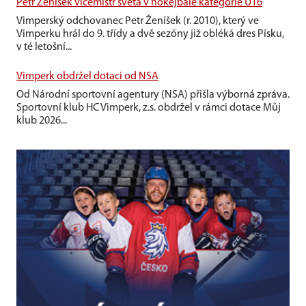
Petr Ženíšek vícemistr světa v hokejbale kategorie U16
Vimperský odchovanec Petr Ženíšek (r. 2010), který ve
Vimperku hrál do 9. třídy a dvě sezóny již obléká dres Písku,
v té letošní...
Vimperk obdržel dotaci od NSA
Od Národní sportovní agentury (NSA) přišla výborná zpráva.
Sportovní klub HC Vimperk, z.s. obdržel v rámci dotace Můj
klub 2026...