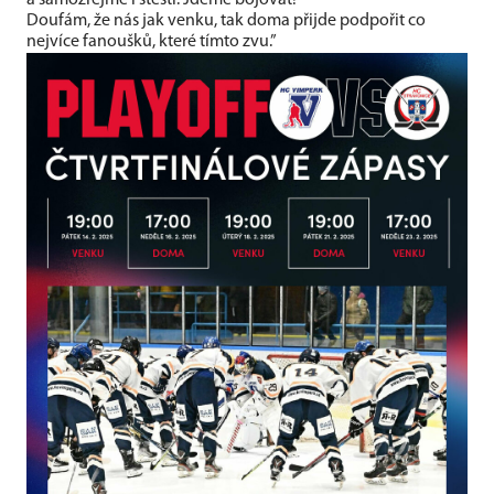
a samozřejmě i štěstí. Jdeme bojovat!
Doufám, že nás jak venku, tak doma přijde podpořit co
nejvíce fanoušků, které tímto zvu.”