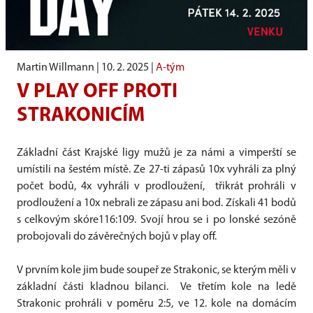
Martin Willmann |
10. 2. 2025
|
A-tým
V PLAY OFF PROTI
STRAKONICÍM
Základní část Krajské ligy mužů je za námi a vimperští se
umístili na šestém místě. Ze 27-ti zápasů 10x vyhráli za plný
počet bodů, 4x vyhráli v prodloužení, třikrát prohráli v
prodloužení a 10x nebrali ze zápasu ani bod. Získali 41 bodů
s celkovým skóre116:109. Svojí hrou se i po lonské sezóně
probojovali do závěrečných bojů v play off.
V prvním kole jim bude soupeř ze Strakonic, se kterým měli v
základní části kladnou bilanci. Ve třetím kole na ledě
Strakonic prohráli v poměru 2:5, ve 12. kole na domácím