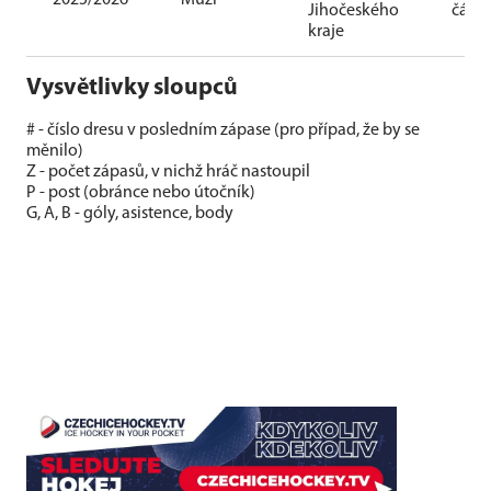
2025/2026
Muži
Jihočeského
část
kraje
Vysvětlivky sloupců
# - číslo dresu v posledním zápase (pro případ, že by se
měnilo)
Z - počet zápasů, v nichž hráč nastoupil
P - post (obránce nebo útočník)
G, A, B - góly, asistence, body