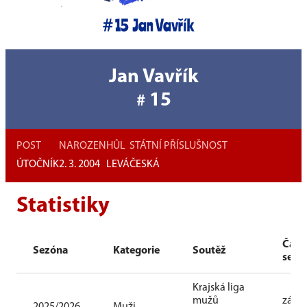
Jan Vavřík
15
#
POST
NAROZEN
HŮL
STÁTNÍ PŘÍSLUŠNOST
ÚTOČNÍK
2. 3. 2004
LEVÁ
ČESKÁ
Statistiky
Část
Sezóna
Kategorie
Soutěž
sezó
Krajská liga
mužů
zákla