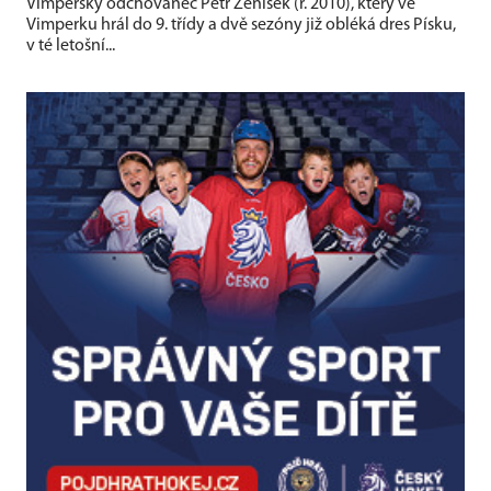
Vimperský odchovanec Petr Ženíšek (r. 2010), který ve
Vimperku hrál do 9. třídy a dvě sezóny již obléká dres Písku,
v té letošní...