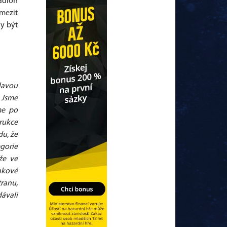
tadion
mezit
y být
slavou
. Jsme
me po
trukce
du, že
egorie
že ve
akové
tranu,
dávali