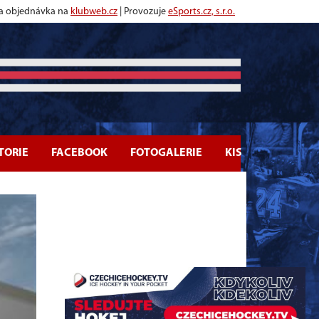
 a objednávka na
klubweb.cz
| Provozuje
eSports.cz, s.r.o.
TORIE
FACEBOOK
FOTOGALERIE
KIS