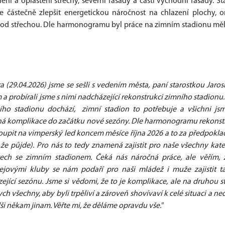
ní a opláštění střechy, severní fasády a části východní fasády. S
 částečně zlepšit energetickou náročnost na chlazení plochy, o
pod střechou. Dle harmonogramu byl práce na zimním stadionu měl
ra (29.04.2026) jsme se sešli s vedením města, paní starostkou Jaro
probírali jsme s nimi nadcházející rekonstrukci zimního stadionu
ního stadionu dochází, zimní stadion to potřebuje a všichni js
ýrazná komplikace do začátku nové sezóny. Dle harmonogramu rekons
oupit na vimperský led koncem měsíce října 2026 a to za předpokla
že půjde). Pro nás to tedy znamená zajistit pro naše všechny kat
ech se zimním stadionem. Čeká nás náročná práce, ale věřím, 
jovými kluby se nám podaří pro naši mládež i muže zajistit t
jící sezónu. Jsme si vědomi, že to je komplikace, ale na druhou s
ych všechny, aby byli trpěliví a zároveň shovívaví k celé situaci a ne
ši někam jinam. Věřte mi, že děláme opravdu vše."