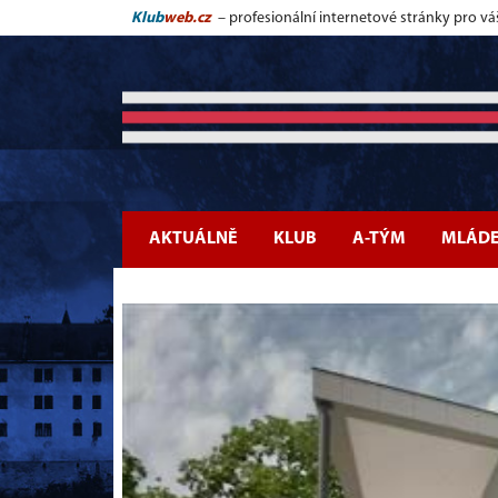
Klub
web.cz
– profesionální internetové stránky pro vá
AKTUÁLNĚ
KLUB
A-TÝM
MLÁD