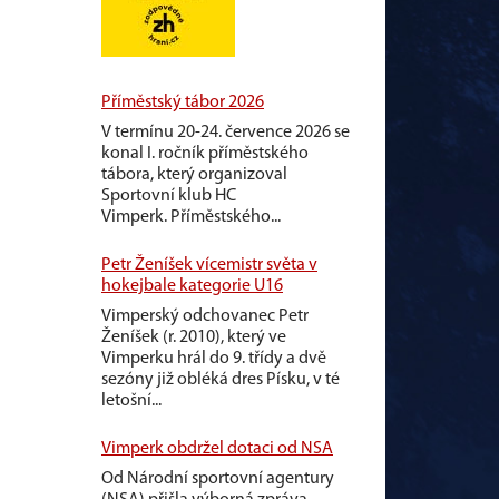
Příměstský tábor 2026
V termínu 20-24. července 2026 se
konal I. ročník příměstského
tábora, který organizoval
Sportovní klub HC
Vimperk. Příměstského...
Petr Ženíšek vícemistr světa v
hokejbale kategorie U16
Vimperský odchovanec Petr
Ženíšek (r. 2010), který ve
Vimperku hrál do 9. třídy a dvě
sezóny již obléká dres Písku, v té
letošní...
Vimperk obdržel dotaci od NSA
Od Národní sportovní agentury