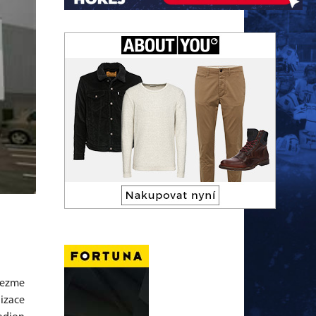
vezme
izace