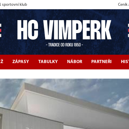
š sportovní klub
Ceník
EŽ
ZÁPASY
TABULKY
NÁBOR
PARTNEŘI
HIS