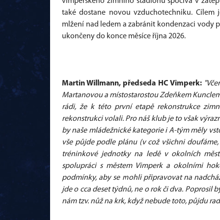
vimperského zimního stadionu spočívá v zateple
také dostane novou vzduchotechniku. Cílem je
mlžení nad ledem a zabránit kondenzaci vody 
ukončeny do konce měsíce října 2026.
Martin Willmann, předseda HC Vimperk:
"Vče
Martanovou a místostarostou Zdeňkem Kunclem a 
rádi, že k této první etapě rekonstrukce zim
rekonstrukci volali. Pro náš klub je to však v
by naše mládežnické kategorie i A-tým měly vst
vše půjde podle plánu (v což všichni doufáme, 
tréninkové jednotky na ledě v okolních měst
spolupráci s městem Vimperk a okolními hoke
podmínky, aby se mohli připravovat na nadcháze
jde o cca deset týdnů, ne o rok či dva. Poprosil b
nám tzv. nůž na krk, když nebude toto, půjdu rad