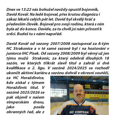
Dnes ve 13:22 nás bohužel navždy opustil bojovník,
David Kovář. Na ledě bojoval, přes krutou diagnózu i
zákaz lékařů celých pět let. David byl skvělý hráč a
především člověk. Bojoval pro svoji rodinu, která s ním
byla až do konce. Davide, za tu chvíli jsi nám přirostl k
srdci. Budeš tu s námi napořád.
David Kovář od sezony 2007/2008 nastupoval za A-tým
HC Strakonice a v té samé sezoně byl i na hostování v
juniorce IHC Písek. Od sezony 2008/2009 byl věrný už jen
týmu mužů Strakonic, za který odehrál dlouhých 18
sezón, ve kterých třikrát slavil titul a zahrál si dvě
kvalifikace o 2. ligu. V sezóně 2024/2025 se rozhodl
ukončit aktivní kariéru a sezónu dohrál v okresní soutěži,
za HC Horažďovice,
kde získal s týmem
Horažďovic titul. V
sezóně 2025/2026 se
pak objevil v našem
vimperském dresu,
jako posila
obranných řad, ale z