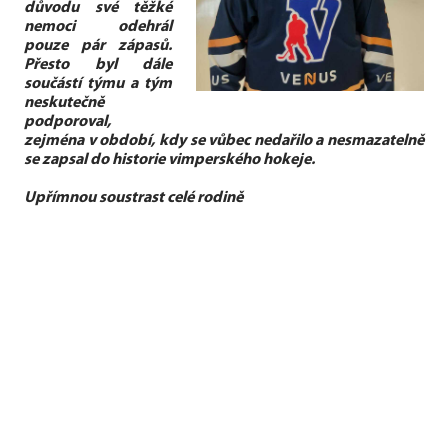
důvodu své těžké
nemoci odehrál
pouze pár zápasů.
Přesto byl dále
součástí týmu a tým
neskutečně
podporoval,
zejména v období, kdy se vůbec nedařilo a nesmazatelně
se zapsal do historie vimperského hokeje.
Upřímnou soustrast celé rodině