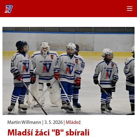
Martin Willmann |
3. 5. 2026
|
Mládež
Mladší žáci "B" sbírali