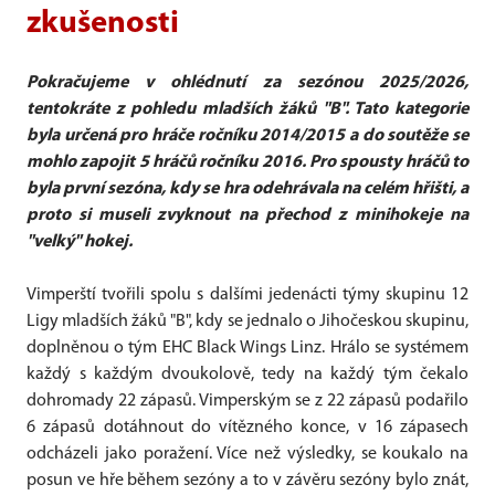
zkušenosti
Pokračujeme v ohlédnutí za sezónou 2025/2026,
tentokráte z pohledu mladších žáků "B". Tato kategorie
byla určená pro hráče ročníku 2014/2015 a do soutěže se
mohlo zapojit 5 hráčů ročníku 2016. Pro spousty hráčů to
byla první sezóna, kdy se hra odehrávala na celém hřišti, a
proto si museli zvyknout na přechod z minihokeje na
"velký" hokej.
Vimperští tvořili spolu s dalšími jedenácti týmy skupinu 12
Ligy mladších žáků "B", kdy se jednalo o Jihočeskou skupinu,
doplněnou o tým EHC Black Wings Linz. Hrálo se systémem
každý s každým dvoukolově, tedy na každý tým čekalo
dohromady 22 zápasů. Vimperským se z 22 zápasů podařilo
6 zápasů dotáhnout do vítězného konce, v 16 zápasech
odcházeli jako poražení. Více než výsledky, se koukalo na
posun ve hře během sezóny a to v závěru sezóny bylo znát,