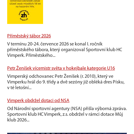
Příměstský tábor 2026
V termínu 20-24. července 2026 se konal I. ročník
příměstského tábora, který organizoval Sportovní klub HC
Vimperk. Příměstského...
Petr Ženíšek vícemistr světa v hokejbale kategorie U16
Vimperský odchovanec Petr Ženíšek (r. 2010), který ve
Vimperku hrál do 9. třídy a dvě sezóny již obléká dres Písku,
v té letošní...
Vimperk obdržel dotaci od NSA
Od Národní sportovní agentury (NSA) přišla výborná zpráva.
Sportovní klub HC Vimperk, z.s. obdržel v rámci dotace Můj
klub 2026...