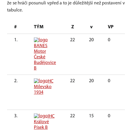
že se hráči posunuli vpřed a to je důležitější než postavení v
tabulce.
#
TÝM
Z
v
VP
P
1.
22
20
0
0
BANES
Motor
České
Budějovice
B
2.
22
20
0
0
HC
Milevsko
1934
3.
22
15
0
0
IHC
Králové
Písek B