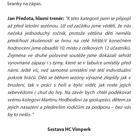
branky na zápas.
Jan Předota, hlavní trenér:
"K této kategorii jsem se připojil
až před letošní sezónou. Už od začátku jsme věděli, že nás
nečeká jednoduchý ročník, protože většina dětí neměla
předchozí zkušenosti se hrou na celé hřiště.V konečném
hodnocení jsme obsadili 10. místo z celkových 12 účastníků.
Zejména ve druhé polovině soutěže jsme dokázali sehrát
vyrovnané zápasy i s týmy, které se v tabulce umístily před
námi. Ještě víc, než samotné umístění mě těší individuální
pokrok hráčů. Děti se během sezóny výrazně zlepšily jak v
bruslení, tak v práci s holí a bylo vidět, jak roste jejich
sebevědomí i chuť do hry. Na závěr bych chtěl poděkovat
svému kolegovi Martinu Hodboďovi za spolupráci, dětem za
jejich nasazení a především rodičům za podporu – bez vás
by to nešlo. "
Sestava HC Vimperk