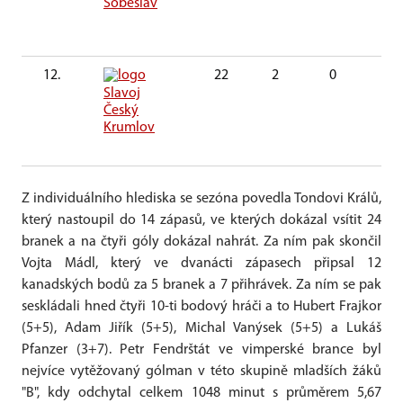
Soběslav
12.
22
2
0
0
Slavoj
Český
Krumlov
Z individuálního hlediska se sezóna povedla Tondovi Králů,
který nastoupil do 14 zápasů, ve kterých dokázal vsítit 24
branek a na čtyři góly dokázal nahrát. Za ním pak skončil
Vojta Mádl, který ve dvanácti zápasech připsal 12
kanadských bodů za 5 branek a 7 přihrávek. Za ním se pak
seskládali hned čtyři 10-ti bodový hráči a to Hubert Frajkor
(5+5), Adam Jiřík (5+5), Michal Vanýsek (5+5) a Lukáš
Pfanzer (3+7). Petr Fendrštát ve vimperské brance byl
nejvíce vytěžovaný gólman v této skupině mladších žáků
"B", kdy odchytal celkem 1048 minut s průměrem 5,67