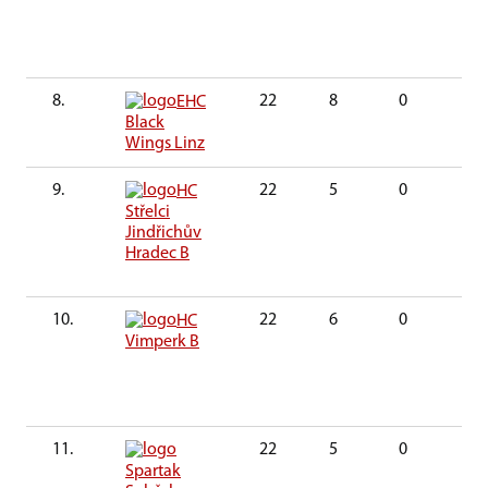
8.
22
8
0
0
EHC
Black
Wings Linz
9.
22
5
0
0
HC
Střelci
Jindřichův
Hradec B
10.
22
6
0
0
HC
Vimperk B
11.
22
5
0
0
Spartak