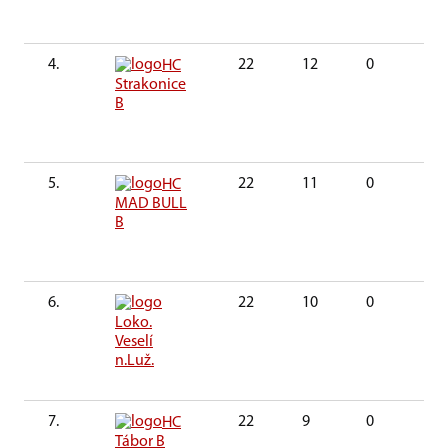
4.
22
12
0
0
HC
Strakonice
B
5.
22
11
0
0
HC
MAD BULL
B
6.
22
10
0
0
Loko.
Veselí
n.Luž.
7.
22
9
0
0
HC
Tábor B