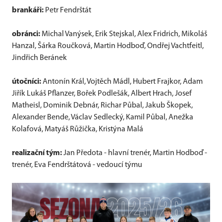
brankáři:
Petr Fendrštát
obránci:
Michal Vanýsek, Erik Stejskal, Alex Fridrich, Mikoláš
Hanzal, Šárka Roučková, Martin Hodboď, Ondřej Vachtfeitl,
Jindřich Beránek
útočníci:
Antonín Král, Vojtěch Mádl, Hubert Frajkor, Adam
Jiřík Lukáš Pflanzer, Bořek Podlešák, Albert Hrach, Josef
Matheisl, Dominik Debnár, Richar Půbal, Jakub Škopek,
Alexander Bende, Václav Sedlecký, Kamil Půbal, Anežka
Kolafová, Matyáš Růžička, Kristýna Malá
realizační tým:
Jan Předota - hlavní trenér, Martin Hodboď -
trenér, Eva Fendrštátová - vedoucí týmu